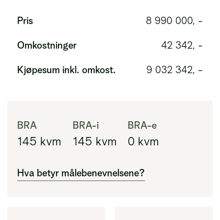
Pris
8 990 000, -
Omkostninger
42 342, -
Kjøpesum inkl. omkost.
9 032 342, -
BRA
BRA-i
BRA-e
145
kvm
145
kvm
0
kvm
Hva betyr målebenevnelsene?
BRA
Areal innenfor ytterveggene i leiligheten