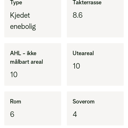
Type
Takterrasse
(BRA-i) pluss eksternt areal (BRA-e)
Kjedet
8.6
BRA-i
enebolig
Areal innenfor ytterveggene i leiligheten
(tidligere BRA)
AHL - ikke
Uteareal
BRA-e
målbart areal
Areal utenfor leiligheten, vanligvis bod
10
10
Rom
Soverom
6
4