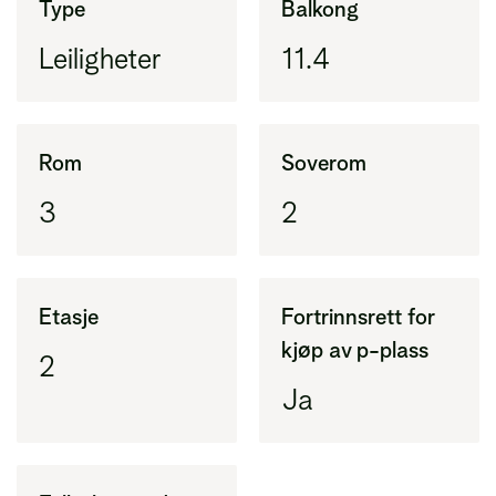
Type
Balkong
(BRA-i) pluss eksternt areal (BRA-e)
Leiligheter
11.4
BRA-i
Areal innenfor ytterveggene i leiligheten
(tidligere BRA)
Rom
Soverom
3
2
BRA-e
Areal utenfor leiligheten, vanligvis bod
Etasje
Fortrinnsrett for
kjøp av p-plass
2
Ja