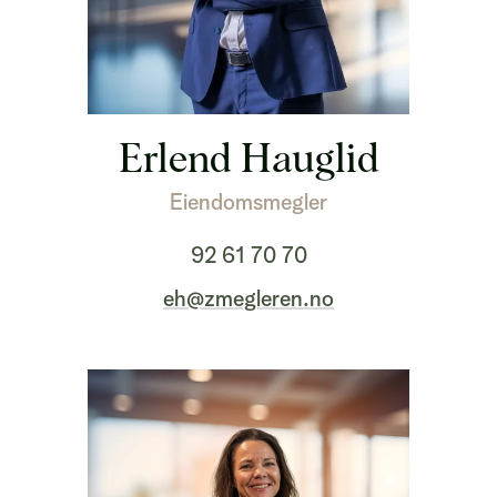
Erlend Hauglid
Eiendomsmegler
92 61 70 70
eh@zmegleren.no