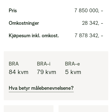
Pris
7 850 000, -
Omkostninger
28 342, -
Kjøpesum inkl. omkost.
7 878 342, -
BRA
BRA-i
BRA-e
84
kvm
79
kvm
5
kvm
Hva betyr målebenevnelsene?
BRA
Areal innenfor ytterveggene i leiligheten