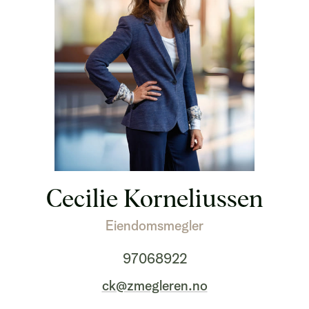
Cecilie Korneliussen
Eiendomsmegler
97068922
ck@zmegleren.no