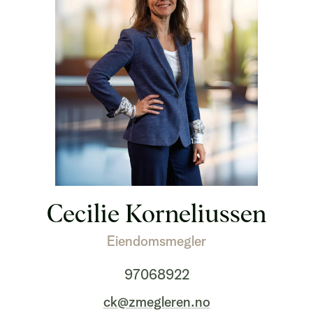
Cecilie Korneliussen
Eiendomsmegler
97068922
ck@zmegleren.no