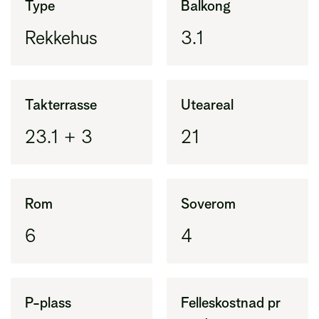
Type
Balkong
(BRA-i) pluss eksternt areal (BRA-e)
Rekkehus
3.1
BRA-i
Areal innenfor ytterveggene i leiligheten
(tidligere BRA)
Takterrasse
Uteareal
23.1 + 3
21
BRA-e
Areal utenfor leiligheten, vanligvis bod
Rom
Soverom
6
4
P-plass
Felleskostnad pr