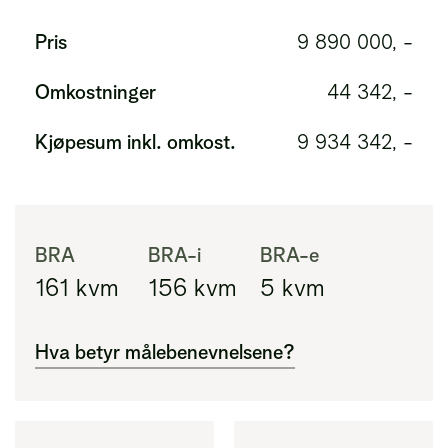
Pris
9 890 000, -
Omkostninger
44 342, -
Kjøpesum inkl. omkost.
9 934 342, -
BRA
BRA-i
BRA-e
161
kvm
156
kvm
5
kvm
Hva betyr målebenevnelsene?
BRA
Areal innenfor ytterveggene i leiligheten