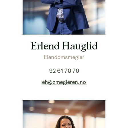
Erlend Hauglid
Eiendomsmegler
92 61 70 70
eh@zmegleren.no