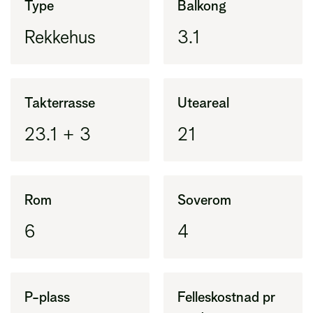
Type
Balkong
(BRA-i) pluss eksternt areal (BRA-e)
Rekkehus
3.1
BRA-i
Areal innenfor ytterveggene i leiligheten
(tidligere BRA)
Takterrasse
Uteareal
23.1 + 3
21
BRA-e
Areal utenfor leiligheten, vanligvis bod
Rom
Soverom
6
4
P-plass
Felleskostnad pr