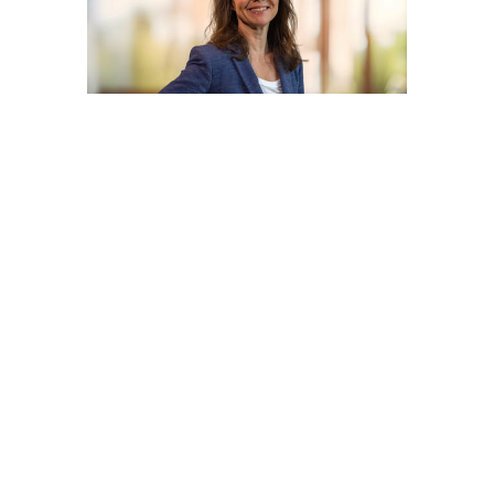
Cecilie Korneliussen
Eiendomsmegler
97068922
ck@zmegleren.no