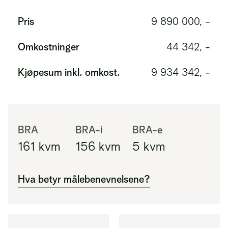
Pris
9 890 000, -
Omkostninger
44 342, -
Kjøpesum inkl. omkost.
9 934 342, -
BRA
BRA-i
BRA-e
161
kvm
156
kvm
5
kvm
Hva betyr målebenevnelsene?
BRA
Areal innenfor ytterveggene i leiligheten