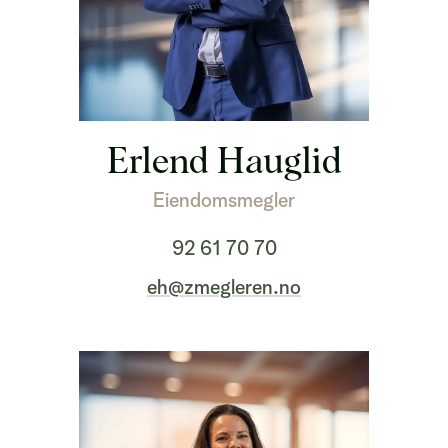
Erlend Hauglid
Eiendomsmegler
92 61 70 70
eh@zmegleren.no