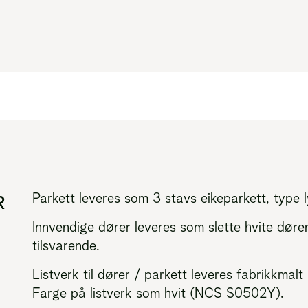
Parkett leveres som 3 stavs eikeparkett, type l
R
Innvendige dører leveres som slette hvite døre
tilsvarende.
Listverk til dører / parkett leveres fabrikkmal
Farge på listverk som hvit (NCS S0502Y).