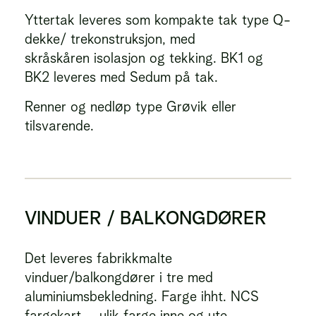
Yttertak leveres som kompakte tak type Q-
dekke/ trekonstruksjon, med
skråskåren isolasjon og tekking. BK1 og
BK2 leveres med Sedum på tak.
Renner og nedløp type Grøvik eller
tilsvarende.
VINDUER / BALKONGDØRER
Det leveres fabrikkmalte
vinduer/balkongdører i tre med
aluminiumsbekledning. Farge ihht. NCS
fargekart – ulik farge inne og ute.