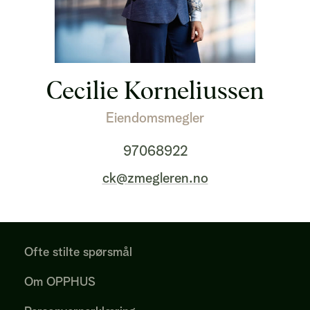
Cecilie Korneliussen
Eiendomsmegler
97068922
ck@zmegleren.no
Ofte stilte spørsmål
Om OPPHUS