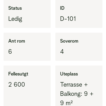
Areal innenfor ytterveggene i leiligheten
Status
ID
(BRA-i) pluss eksternt areal (BRA-e)
Ledig
D-101
BRA-i
Areal innenfor ytterveggene i leiligheten
(tidligere BRA)
Ant rom
Soverom
6
4
BRA-e
Areal utenfor leiligheten, vanligvis bod
Fellesutgt
Uteplass
2 600
Terrasse +
Balkong: 9 +
9 m²