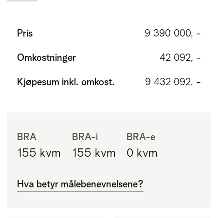
Pris
9 390 000, -
Omkostninger
42 092, -
Kjøpesum inkl. omkost.
9 432 092, -
BRA
BRA-i
BRA-e
155
kvm
155
kvm
0
kvm
Hva betyr målebenevnelsene?
BRA