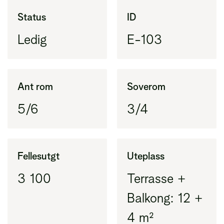
Areal innenfor ytterveggene i leiligheten
Status
ID
(BRA-i) pluss eksternt areal (BRA-e)
Ledig
E-103
BRA-i
Areal innenfor ytterveggene i leiligheten
(tidligere BRA)
Ant rom
Soverom
5/6
3/4
BRA-e
Areal utenfor leiligheten, vanligvis bod
Fellesutgt
Uteplass
3 100
Terrasse +
Balkong: 12 +
4 m²