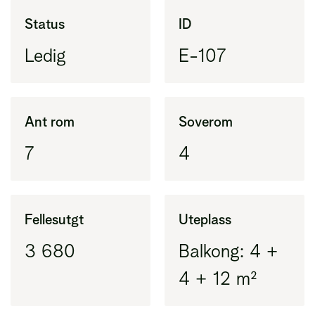
Areal innenfor ytterveggene i leiligheten
Status
ID
(BRA-i) pluss eksternt areal (BRA-e)
Ledig
E-107
BRA-i
Areal innenfor ytterveggene i leiligheten
(tidligere BRA)
Ant rom
Soverom
7
4
BRA-e
Areal utenfor leiligheten, vanligvis bod
Fellesutgt
Uteplass
3 680
Balkong: 4 +
4 + 12 m²