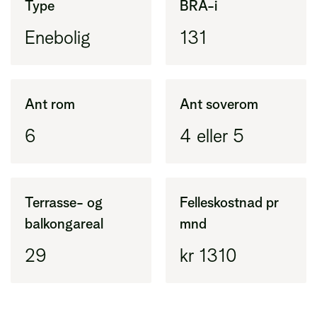
Type
BRA-i
(BRA-i) pluss eksternt areal (BRA-e)
Enebolig
131
BRA-i
Areal innenfor ytterveggene i leiligheten
(tidligere BRA)
Ant rom
Ant soverom
6
4 eller 5
BRA-e
Areal utenfor leiligheten, vanligvis bod
Terrasse- og
Felleskostnad pr
balkongareal
mnd
29
kr 1310