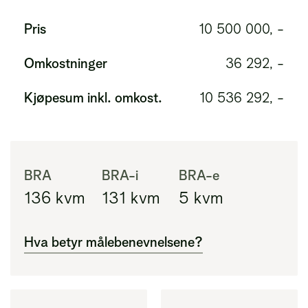
Pris
10 500 000, -
Omkostninger
36 292, -
Kjøpesum inkl. omkost.
10 536 292, -
BRA
BRA-i
BRA-e
136
kvm
131
kvm
5
kvm
Hva betyr målebenevnelsene?
BRA
Areal innenfor ytterveggene i leiligheten