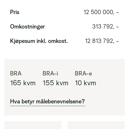
Pris
12 500 000, -
Omkostninger
313 792, -
Kjøpesum inkl. omkost.
12 813 792, -
BRA
BRA-i
BRA-e
165
kvm
155
kvm
10
kvm
Hva betyr målebenevnelsene?
BRA
Areal innenfor ytterveggene i leiligheten