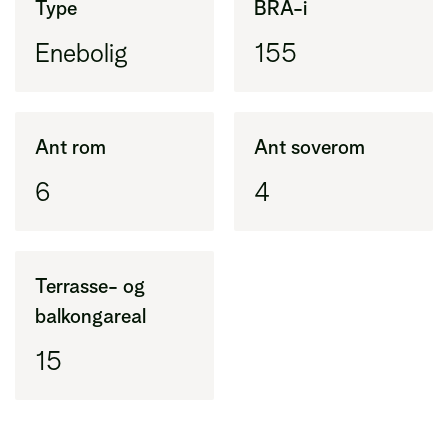
Type
BRA-i
(BRA-i) pluss eksternt areal (BRA-e)
Enebolig
155
BRA-i
Areal innenfor ytterveggene i leiligheten
(tidligere BRA)
Ant rom
Ant soverom
6
4
BRA-e
Areal utenfor leiligheten, vanligvis bod
Terrasse- og
balkongareal
15