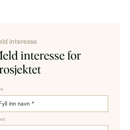
dligere BRA)
A-e
al utenfor leiligheten, vanligvis bod
ld interesse
eld interesse for
rosjektet
vn
ost