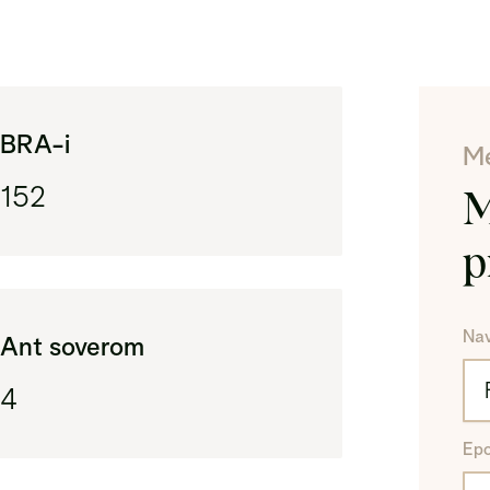
(ti
BR
Are
BRA-i
Me
152
M
p
Na
Ant soverom
4
Ep