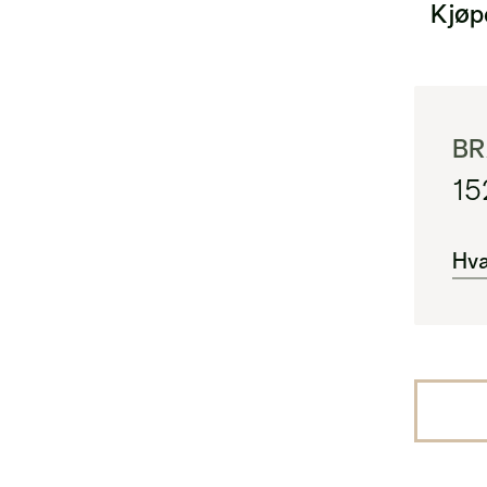
Kjøp
BR
15
Hva
BR
Are
i) 
BRA
Are