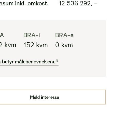
esum inkl. omkost.
12 536 292, -
A
BRA-i
BRA-e
2
kvm
152
kvm
0
kvm
 betyr målebenevnelsene?
A
al innenfor ytterveggene i leiligheten (BRA-
pluss eksternt areal (BRA-e)
Meld interesse
-i
al innenfor ytterveggene i leiligheten