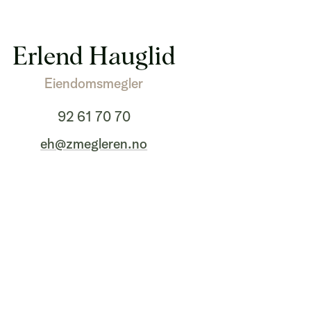
Erlend Hauglid
Eiendomsmegler
92 61 70 70
eh@zmegleren.no