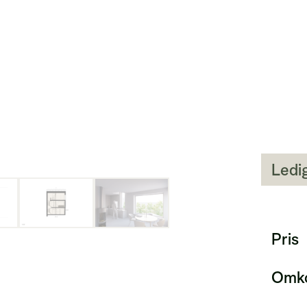
Ledi
Pris
Omko