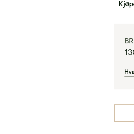
Kjøp
BR
13
Hva
BR
Are
i) 
BRA
Are