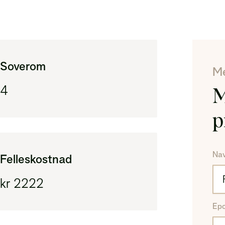
(ti
BR
Are
Soverom
Me
4
M
p
Na
Felleskostnad
kr 2222
Ep