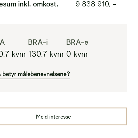
esum inkl. omkost.
9 838 910, -
A
BRA-i
BRA-e
0.7
kvm
130.7
kvm
0
kvm
 betyr målebenevnelsene?
A
al innenfor ytterveggene i leiligheten (BRA-
pluss eksternt areal (BRA-e)
Meld interesse
-i
al innenfor ytterveggene i leiligheten