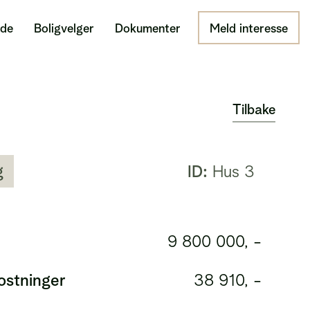
ide
Boligvelger
Dokumenter
Meld interesse
Tilbake
g
ID:
Hus 3
9 800 000, -
stninger
38 910, -