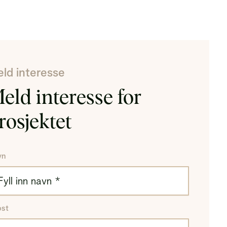
dligere BRA)
A-e
al utenfor leiligheten, vanligvis bod
ld interesse
eld interesse for
rosjektet
vn
ost