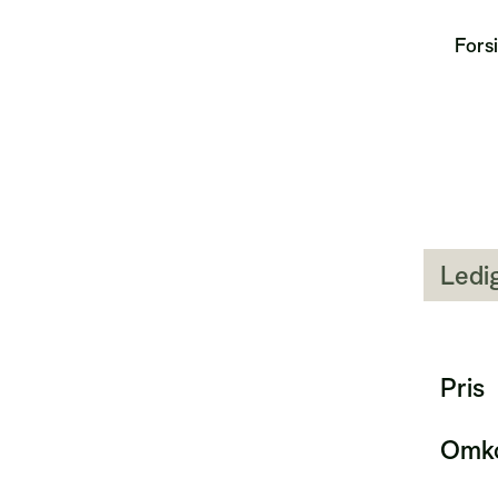
Fors
Ledi
Pris
Omko