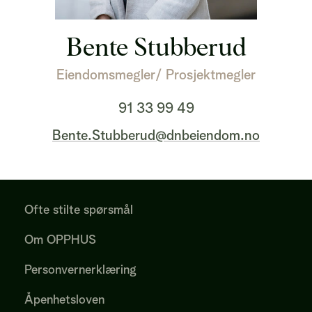
Bente Stubberud
Eiendomsmegler/ Prosjektmegler
91 33 99 49
Bente.Stubberud@dnbeiendom.no
Ofte stilte spørsmål
Om OPPHUS
Personvernerklæring
Åpenhetsloven