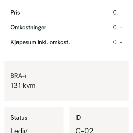
Pris
0, -
Omkostninger
0, -
Kjøpesum inkl. omkost.
0, -
BRA-i
131
kvm
Status
ID
Ledig
C-02