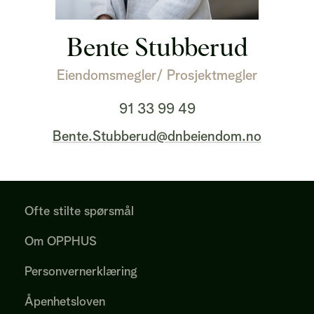
Bente Stubberud
Eiendomsmegler/ Prosjektmegler
91 33 99 49
Bente.Stubberud@dnbeiendom.no
Ofte stilte spørsmål
Om OPPHUS
Personvernerklæring
Åpenhetsloven