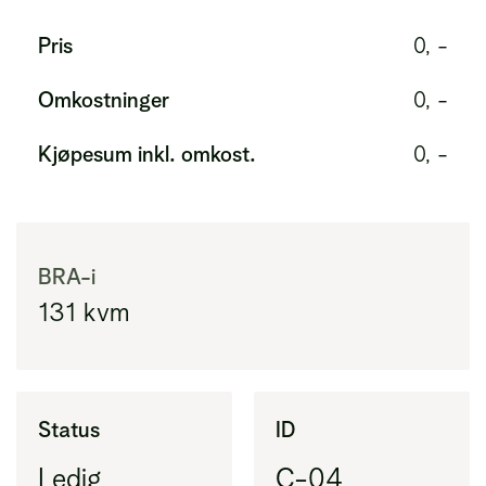
Pris
0, -
Omkostninger
0, -
Kjøpesum inkl. omkost.
0, -
BRA-i
131
kvm
Status
ID
Ledig
C-04